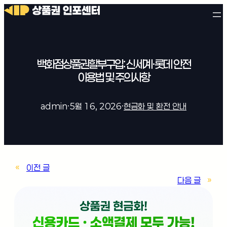
백화점상품권할부구입: 신세계·롯데 안전
이용법 및 주의사항
admin
·
5월 16, 2026
·
현금화 및 환전 안내
«
이전 글
다음 글
»