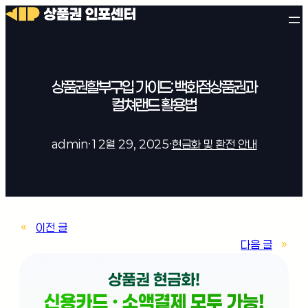
상품권할부구입 가이드: 백화점상품권과
컬쳐랜드 활용법
admin
·
12월 29, 2025
·
현금화 및 환전 안내
«
이전 글
다음 글
»