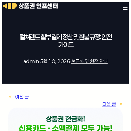
컬쳐랜드 할부 결제 정산 및 환불 규정: 안전
가이드
admin
·
5월 10, 2026
·
현금화 및 환전 안내
«
이전 글
다음 글
»